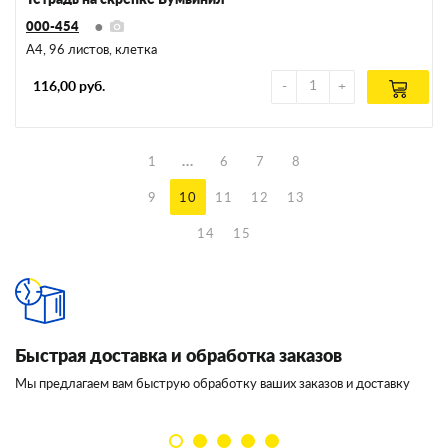
000-454
А4, 96 листов, клетка
116,00 руб.
1
...
6
7
8
9
10
11
12
13
14
15
Быстрая доставка и обработка заказов
И
Мы предлагаем вам быструю обработку ваших заказов и доставку
Мы
кл