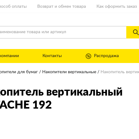
пособ оплаты
Возврат и обмен товара
Как оформить заказ
компании
Контакты
Распродажа
опители для бумаг
Накопители вертикальные
Накопитель верти
опитель вертикальный
ACHE 192