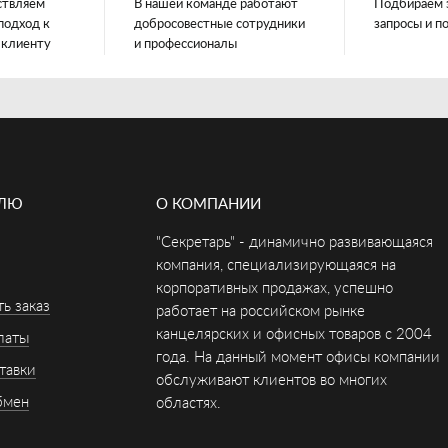
ствляем
В нашей команде работают
Подбираем 
подход к
добросовестные сотрудники
запросы и п
 клиенту
и профессионалы
ЕЛЮ
О КОМПАНИИ
"Секретарь" - динамично развивающаяся
компания, специализирующаяся на
корпоративных продажах, успешно
ь заказ
работает на российском рынке
канцелярских и офисных товаров с 2004
латы
года. На данный момент офисы компании
тавки
обслуживают клиентов во многих
бмен
областях.