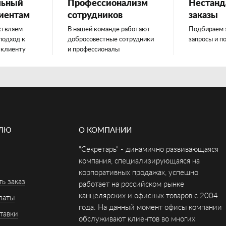
льный
Профессионализм
Нестанд
лиентам
сотрудников
заказы
ствляем
В нашей команде работают
Подбираем 
подход к
добросовестные сотрудники
запросы и п
 клиенту
и профессионалы
ЕЛЮ
О КОМПАНИИ
"Секретарь" - динамично развивающаяся
компания, специализирующаяся на
корпоративных продажах, успешно
ь заказ
работает на российском рынке
канцелярских и офисных товаров с 2004
латы
года. На данный момент офисы компании
тавки
обслуживают клиентов во многих