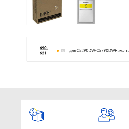
690-
для C5290DW/C5790DWF, желт
621