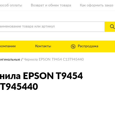
пособ оплаты
Возврат и обмен товара
Как оформить заказ
компании
Контакты
Распродажа
ригинальные
Чернила EPSON T9454 C13T945440
нила EPSON T9454
T945440