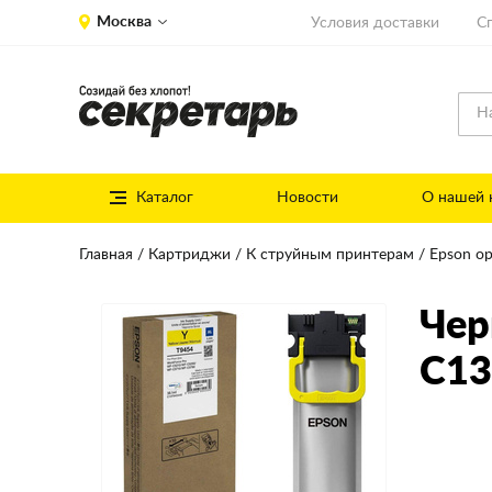
Москва
Условия доставки
С
Каталог
Новости
О нашей 
Главная
Картриджи
К струйным принтерам
Epson о
Чер
C13