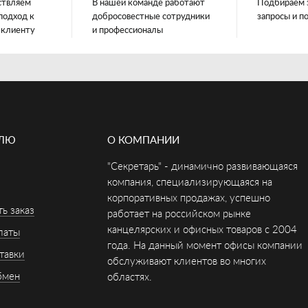
ствляем
В нашей команде работают
Подбираем 
подход к
добросовестные сотрудники
запросы и п
 клиенту
и профессионалы
ЕЛЮ
О КОМПАНИИ
"Секретарь" - динамично развивающаяся
компания, специализирующаяся на
корпоративных продажах, успешно
ь заказ
работает на российском рынке
канцелярских и офисных товаров с 2004
латы
года. На данный момент офисы компании
тавки
обслуживают клиентов во многих
бмен
областях.