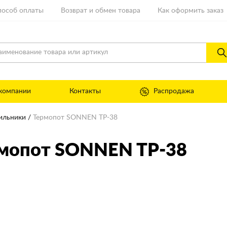
пособ оплаты
Возврат и обмен товара
Как оформить заказ
компании
Контакты
Распродажа
ильники
Термопот SONNEN TP-38
мопот SONNEN TP-38