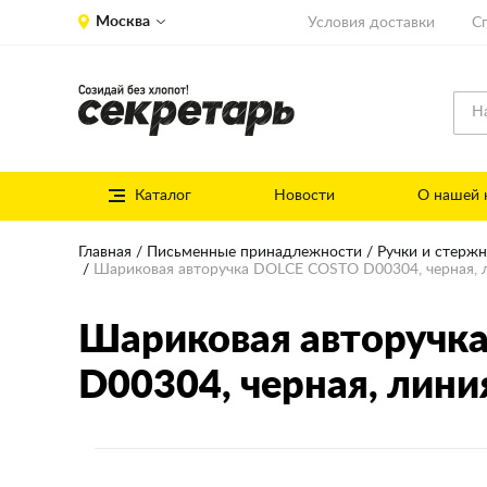
Москва
Условия доставки
С
Каталог
Новости
О нашей 
Главная
Письменные принадлежности
Ручки и стерж
Шариковая авторучка DOLCE COSTO D00304, черная, л
Шариковая авторучк
D00304
, черная, лини