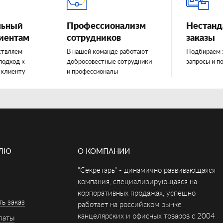
льный
Профессионализм
Нестанд
лиентам
сотрудников
заказы
ствляем
В нашей команде работают
Подбираем 
подход к
добросовестные сотрудники
запросы и п
 клиенту
и профессионалы
ЕЛЮ
О КОМПАНИИ
"Секретарь" - динамично развивающаяся
компания, специализирующаяся на
корпоративных продажах, успешно
ь заказ
работает на российском рынке
канцелярских и офисных товаров с 2004
латы