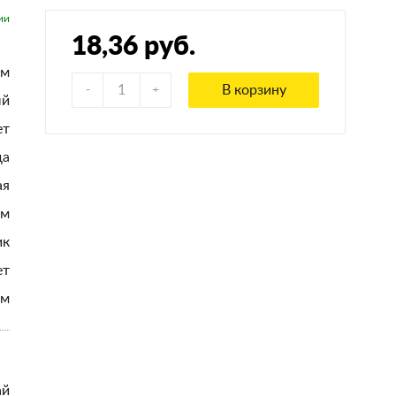
18,36 руб.
мм
В корзину
ый
ет
да
ая
ом
ик
ет
мм
ай