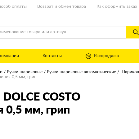
пособ оплаты
Возврат и обмен товара
Как оформить заказ
компании
Контакты
Распродажа
ни
Ручки шариковые
Ручки шариковые автоматические
Шариков
иния 0,5 мм, грип
а DOLCE COSTO
я 0,5 мм, грип