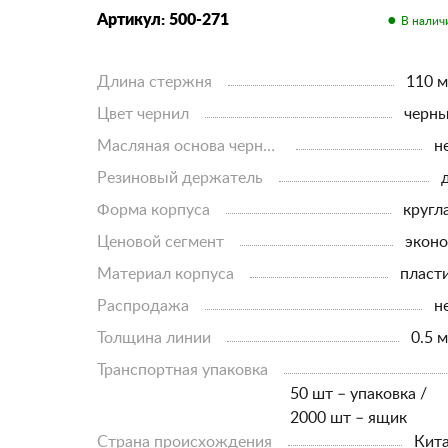
Артикул: 500-271
Длина стержня
110 
Цвет чернил
черн
Масляная основа чернил
н
Резиновый держатель
Форма корпуса
кругл
Ценовой сегмент
экон
Материал корпуса
пласт
Распродажа
н
Толщина линии
0.5 
Транспортная упаковка
50 шт – упаковка /
2000 шт – ящик
Страна происхождения
кит