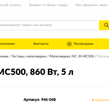
пособ оплаты
Возврат и обмен товара
Как оформить заказ
компании
Контакты
Распродажа
хника
Тостеры, мультиварки
Мультиварка JVC JK-MC500
Мульти
-MC500
, 860 Вт, 5 л
Артикул: 946-048