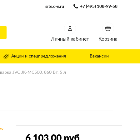
site.c-e.ru
+7 (495) 108-99-58
Личный кабинет
Корзина
Акции и спецпредложения
Вакансии
варка JVC JK-MC500, 860 Вт, 5 л
6 103,00 руб.