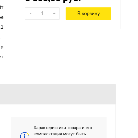
Вт
В корзину
ое
11
еское
тр
ет
Характеристики товара и его
комплектация могут быть