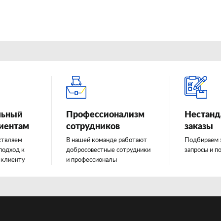
льный
Профессионализм
Нестанд
лиентам
сотрудников
заказы
ствляем
В нашей команде работают
Подбираем 
подход к
добросовестные сотрудники
запросы и п
 клиенту
и профессионалы