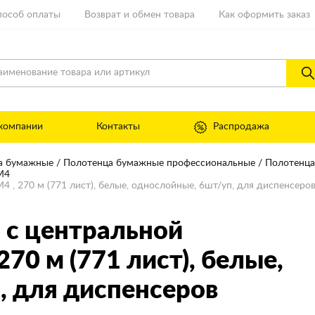
пособ оплаты
Возврат и обмен товара
Как оформить заказ
компании
Контакты
Распродажа
а бумажные
Полотенца бумажные профессиональные
Полотенца
М4
, 270 м (771 лист), белые, однослойные, 6шт/уп, для диспенсеро
 с центральной
 270 м (771 лист), белые,
, для диспенсеров