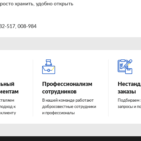
 просто хранить, удобно открыть
82-517, 008-984
льный
Профессионализм
Нестанд
лиентам
сотрудников
заказы
ствляем
В нашей команде работают
Подбираем 
подход к
добросовестные сотрудники
запросы и п
 клиенту
и профессионалы