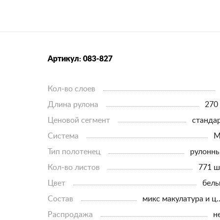
Артикул: 083-827
Кол-во слоев
Длина рулона
270
Ценовой сегмент
станда
Система
М
Тип полотенец
рулонн
Кол-во листов
771 ш
Цвет
бел
Состав
микс макулатура
Распродажа
н