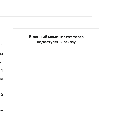
В данный момент этот товар
недоступен к заказу
1
 м
рт
4
ые
т.
ый
 и целлюлоза
ет