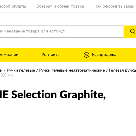
пособ оплаты
Возврат и обмен товара
Как оформить заказ
компании
Контакты
Распродажа
ни
Ручки гелевые
Ручки гелевые неавтоматические
Гелевая ручка
 0,5 мм
 Selection Graphite
,