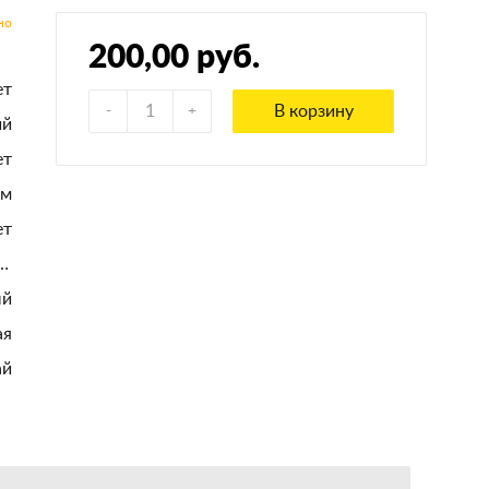
200,00 руб.
ет
В корзину
ий
ет
мм
ет
ненный пластик
ый
ая
ай