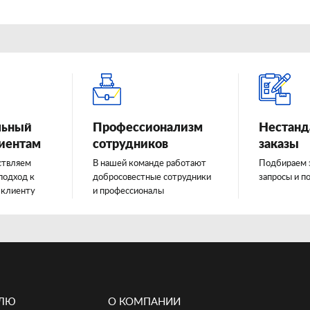
льный
Профессионализм
Нестанд
лиентам
сотрудников
заказы
ствляем
В нашей команде работают
Подбираем 
подход к
добросовестные сотрудники
запросы и п
 клиенту
и профессионалы
ЕЛЮ
О КОМПАНИИ