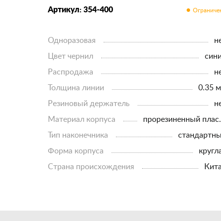
Артикул: 354-400
Одноразовая
н
Цвет чернил
син
Распродажа
н
Толщина линии
0.35 
Резиновый держатель
н
Материал корпуса
прорези
Тип наконечника
стандартн
Форма корпуса
кругл
Страна происхождения
кит