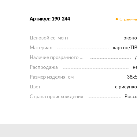
Артикул: 190-244
Ценовой сегмент
экон
Материал
картон/П
Наличие прозрачного верхнего листа
Распродажа
н
Размер изделия, см
38х
Цвет
с рисунк
Страна происхождения
росс