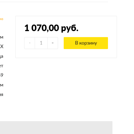
1 070,00 руб.
ом
В корзину
ВХ
да
ет
59
ом
ия