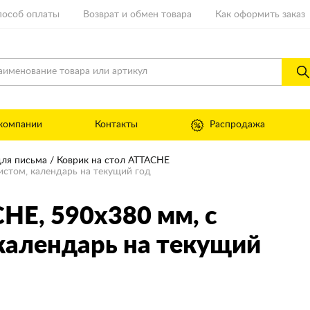
пособ оплаты
Возврат и обмен товара
Как оформить заказ
компании
Контакты
Распродажа
ля письма
Коврик на стол ATTACHE
истом, календарь на текущий год
CHE
, 590x380 мм, с
календарь на текущий