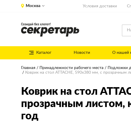
Москва
Условия доставки
С
Каталог
Новости
О нашей 
Главная
Принадлежности рабочего места
Подложки д
Коврик на стол ATTACHE, 590x380 мм, с прозрачным л
Коврик на стол ATTA
прозрачным листом, 
год