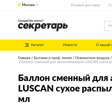
Москва
Условия доставки
С
Каталог
Новости
О нашей 
Главная
Бытовая и проф. химия
Освежители воздуха
Баллон сменный для автоосвежителя LUSCAN сухое ра
Баллон сменный для 
LUSCAN сухое распы
мл