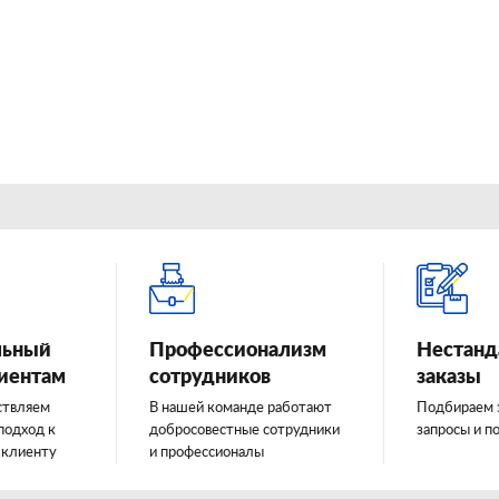
льный
Профессионализм
Нестанд
лиентам
сотрудников
заказы
ствляем
В нашей команде работают
Подбираем 
подход к
добросовестные сотрудники
запросы и п
 клиенту
и профессионалы