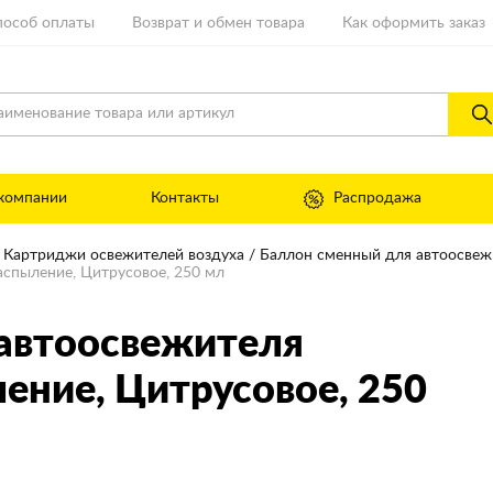
пособ оплаты
Возврат и обмен товара
Как оформить заказ
компании
Контакты
Распродажа
Картриджи освежителей воздуха
Баллон сменный для автоосвеж
спыление, Цитрусовое, 250 мл
автоосвежителя
ление
, Цитрусовое, 250