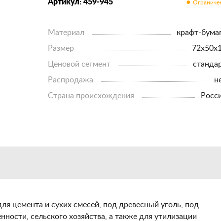
Артикул: 459-945
Материал
крафт-бума
Размер
72х50х
Ценовой сегмент
станда
Распродажа
н
Страна происхождения
росс
я цемента и сухих смесей, под древесный уголь, под
ости, сельского хозяйства, а также для утилизации