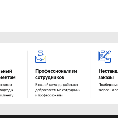
льный
Профессионализм
Нестанд
лиентам
сотрудников
заказы
ствляем
В нашей команде работают
Подбираем 
подход к
добросовестные сотрудники
запросы и п
 клиенту
и профессионалы