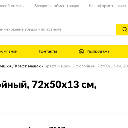
пособ оплаты
Возврат и обмен товара
Как оформить заказ
компании
Контакты
Распродажа
мешки
Крафт-мешок
Крафт-мешок, 3-х слойный, 72х50х13 см, 2
лойный, 72х50х13 см,