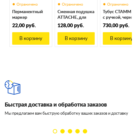
Перманентный
Сменная подушка
Тубус СТАММ А1
маркер
ATTACHE, для
с ручкой, черный,
ATTOMEX,
самонаборного
пластик, длина 65
22,00 руб.
128,00 руб.
730,00 руб.
черный, линия 2
штампа ATTACHE,
см, диаметр 10
мм, круглый
2 строки, 70х10
см, для формата
В корзину
В корзину
В корзину
наконечник
мм
от А4 до А1
включительно
Быстрая доставка и обработка заказов
И
Мы предлагаем вам быструю обработку ваших заказов и доставку
Мы
кл