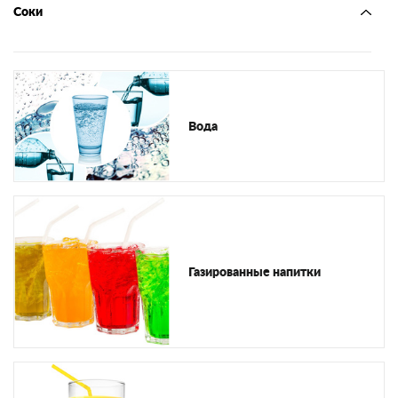
Соки
Вода
Газированные напитки