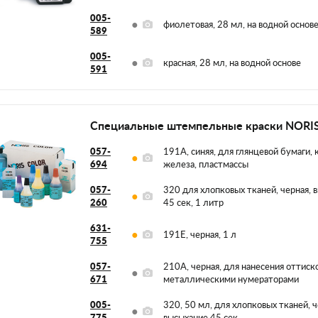
005-
фиолетовая, 28 мл, на водной основ
589
005-
красная, 28 мл, на водной основе
591
Специальные штемпельные краски NORI
057-
191A, синяя, для глянцевой бумаги, 
694
железа, пластмассы
057-
320 для хлопковых тканей, черная, 
260
45 сек, 1 литр
631-
191E, черная, 1 л
755
057-
210А, черная, для нанесения оттиск
671
металлическими нумераторами
005-
320, 50 мл, для хлопковых тканей, ч