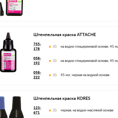
Штемпельная краска ATTACHE
755-
на водно-глицериновой основе, 45 мл
178
058-
на водно-глицериновой основе, 45 мл
192
058-
45 мл, черная на водной основе
222
Штемпельная краска KORES
123-
черная, на водно-масляной основе
671