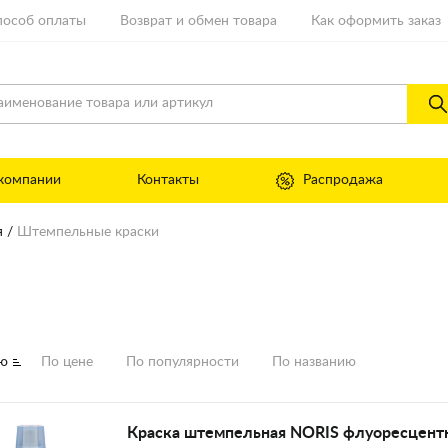
пособ оплаты
Возврат и обмен товара
Как оформить заказ
компании
Контакты
Распродажа
я
Штемпельные краски
и
ию
По цене
По популярности
По названию
Краска штемпельная NORIS флуоресцент