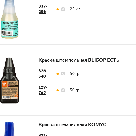
337-
25 мл
206
Краска штемпельная ВЫБОР ЕСТЬ
326-
50 гр
540
129-
50 гр
762
Краска штемпельная КОМУС
921-