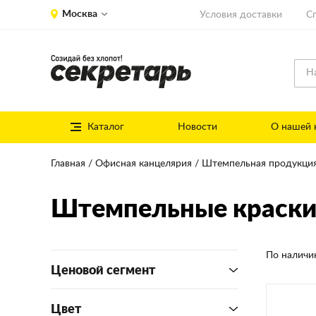
Москва
Условия доставки
С
Каталог
Новости
О нашей 
Главная
Офисная канцелярия
Штемпельная продукци
Штемпельные краск
По налич
Ценовой сегмент
Цвет