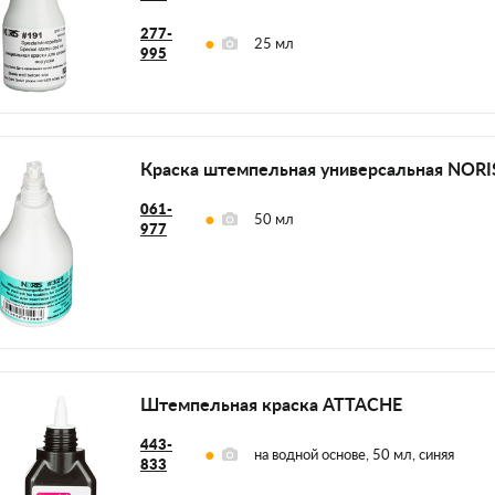
277-
25 мл
995
Краска штемпельная универсальная NORI
061-
50 мл
977
Штемпельная краска ATTACHE
443-
на водной основе, 50 мл, синяя
833