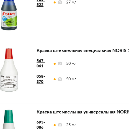
27 мл
522
Краска штемпельная специальная NORIS 
567-
50 мл
061
058-
50 мл
370
Краска штемпельная универсальная NORI
693-
25 мл
086