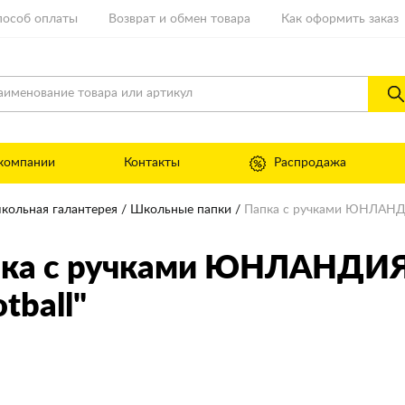
пособ оплаты
Возврат и обмен товара
Как оформить заказ
компании
Контакты
Распродажа
школьная галантерея
Школьные папки
Папка с ручками ЮНЛАНДИ
ка с ручками ЮНЛАНДИЯ
tball"