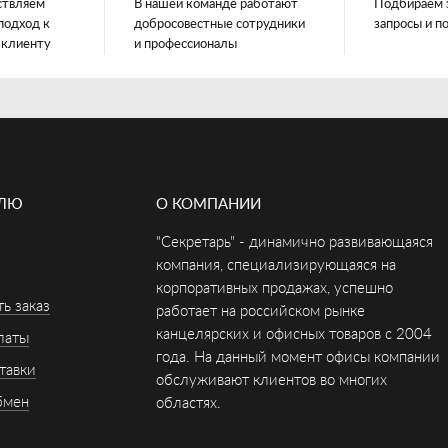
ствляем
В нашей команде работают
Подбираем 
подход к
добросовестные сотрудники
запросы и п
 клиенту
и профессионалы
ЕЛЮ
О КОМПАНИИ
"Секретарь" - динамично развивающаяся
компания, специализирующаяся на
корпоративных продажах, успешно
ь заказ
работает на российском рынке
канцелярских и офисных товаров с 2004
латы
года. На данный момент офисы компании
тавки
обслуживают клиентов во многих
бмен
областях.