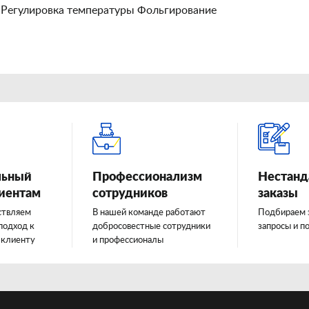
 Регулировка температуры Фольгирование
льный
Профессионализм
Нестанд
лиентам
сотрудников
заказы
ствляем
В нашей команде работают
Подбираем 
подход к
добросовестные сотрудники
запросы и п
 клиенту
и профессионалы