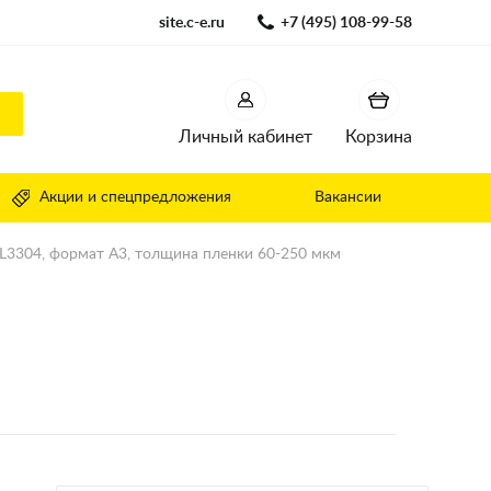
site.c-e.ru
+7 (495) 108-99-58
Личный кабинет
Корзина
Акции и спецпредложения
Вакансии
L3304, формат А3, толщина пленки 60-250 мкм