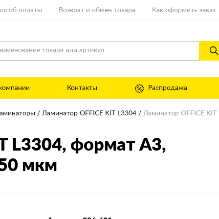
пособ оплаты
Возврат и обмен товара
Как оформить заказ
компании
Контакты
Распродажа
аминаторы
Ламинатор OFFICE KIT L3304
Ламинатор OFFICE KIT 
T L3304
, формат А3,
50 мкм