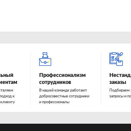
льный
Профессионализм
Нестанд
лиентам
сотрудников
заказы
ствляем
В нашей команде работают
Подбираем 
подход к
добросовестные сотрудники
запросы и п
 клиенту
и профессионалы