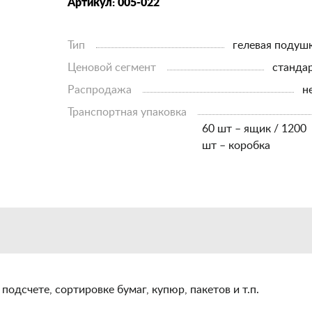
Артикул: 005-022
Тип
гелевая подуш
Ценовой сегмент
станда
Распродажа
н
Транспортная упаковка
60 шт – ящик / 1200
шт – коробка
одсчете, сортировке бумаг, купюр, пакетов и т.п.